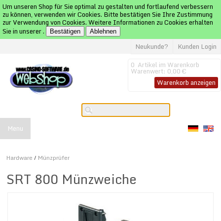
Um unseren Shop für Sie optimal zu gestalten und fortlaufend verbessern
zu können, verwenden wir Cookies. Bitte bestätigen Sie Ihre Zustimmung
zur Verwendung von Cookies. Weitere Informationen zu Cookies erhalten
Sie in unserer
.
Bestätigen
Ablehnen
Neukunde?
Kunden Login
0
Artikel im Warenkorb
Warenwert:
0,00 €
Warenkorb anzeigen
Menu
Hardware
/
Münzprüfer
SRT 800 Münzweiche