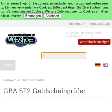
Um unseren Shop für Sie optimal zu gestalten und fortlaufend verbessern
zu können, verwenden wir Cookies. Bitte bestätigen Sie Ihre Zustimmung
zur Verwendung von Cookies. Weitere Informationen zu Cookies erhalten
Sie in unserer
.
Bestätigen
Ablehnen
Neukunde?
Kunden Login
0
Artikel im Warenkorb
Warenwert:
0,00 €
Warenkorb anzeigen
Menu
Hardware
/
Geldscheinprüfer
GBA ST2 Geldscheinprüfer