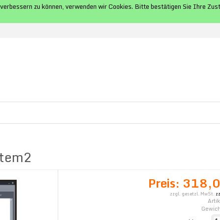
d verbessern zu können, verwenden wir Cookies. Bitte bestätigen Sie Ihre 
stem2
Preis:
318,0
zzgl. gesetzl. MwSt.
z
Arti
Gewich