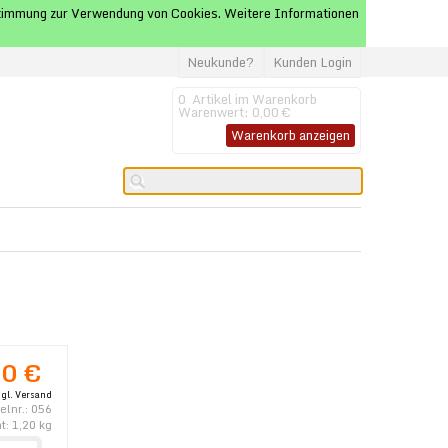
Zustimmung zur Verwendung von Cookies. Weitere Informationen
Neukunde?
Kunden Login
0
Artikel im Warenkorb
Warenwert:
0,00 €
Warenkorb anzeigen
0 €
zgl. Versand
kelnr.:
056
t:
1,20
kg