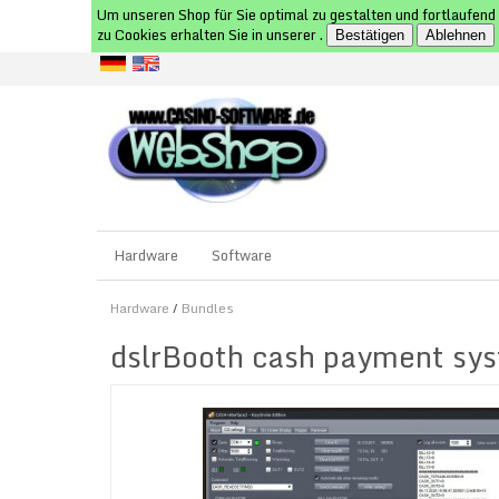
Um unseren Shop für Sie optimal zu gestalten und fortlaufen
zu Cookies erhalten Sie in unserer
.
Bestätigen
Ablehnen
Hardware
Software
Hardware
/
Bundles
dslrBooth cash payment sy