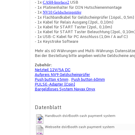
- 1x
USB
CASH-Inteface2
- 1x Platinenhalter für DIN Hutschienenmontage
- 1x
NV10 Geldscheinprüfer
- 1x Flachbandkabel für Geldscheinprüfer (16pol., 0,5m)
- 1x Kabel für Relais Ausgang (2pol., 0,10m)
- 1x Kabel für START Taster (2pol., 0,10m)
- 1x Kabel für START Taster Beleuchtung (2pol., 0,10m
- 1x USB-C Kabel für PC Anschluss (1,0m / A auf C)
- 1x Keystroke Software
Mehr als 60 Währungen und Multi-Währungs Datensätze 
Bei der Bestellung bitte angeben welche Geldscheine ang
Zubehör:
Netzteil 12V/5A DC
Aufpreis NV9 Geldscheinprüfer
Push button 45mm
,
Push button 60mm
PULSE-Adapter [Coin]
Bargeldloses System Nayax Onyx
Datenblatt
Handbuch dslrBooth cash payment system
Webseite dslrBooth cash payment system